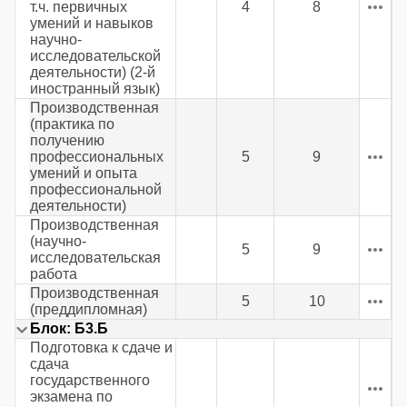
т.ч. первичных
4
8
умений и навыков
научно-
исследовательской
деятельности) (2-й
иностранный язык)
Производственная
(практика по
получению
профессиональных
5
9
умений и опыта
профессиональной
деятельности)
Производственная
(научно-
5
9
исследовательская
работа
Производственная
5
10
(преддипломная)
Блок: Б3.Б
Подготовка к сдаче и
сдача
государственного
экзамена по