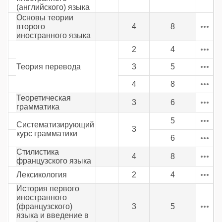
(английского) языка
Основы теории
второго
4
8
иностранного языка
2
4
Теория перевода
3
5
4
8
Теоретическая
3
6
грамматика
5
Систематизирующий
3
курс грамматики
6
Стилистика
4
8
французского языка
Лексикология
2
4
История первого
иностранного
(французского)
3
5
языка и введение в