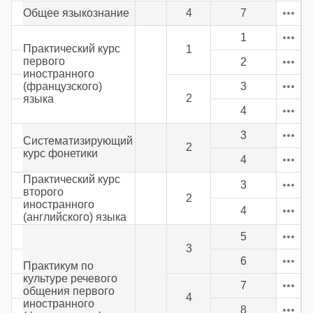
Общее языкознание
4
7
1
Практический курс
1
первого
2
иностранного
(французского)
3
2
языка
4
3
Систематизирующий
2
курс фонетики
4
Практический курс
3
второго
2
иностранного
4
(английского) языка
5
3
6
Практикум по
культуре речевого
7
общения первого
4
иностранного
8