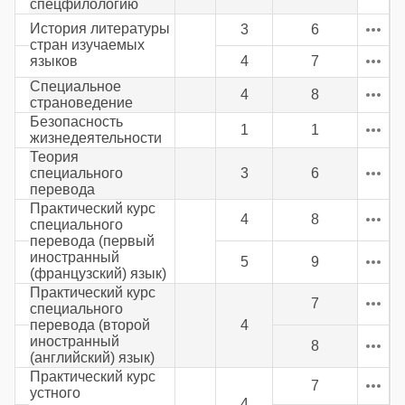
спецфилологию
История литературы
3
6
стран изучаемых
языков
4
7
Специальное
4
8
страноведение
Безопасность
1
1
жизнедеятельности
Теория
специального
3
6
перевода
Практический курс
4
8
специального
перевода (первый
иностранный
5
9
(французский) язык)
Практический курс
7
специального
перевода (второй
4
иностранный
8
(английский) язык)
Практический курс
7
устного
4