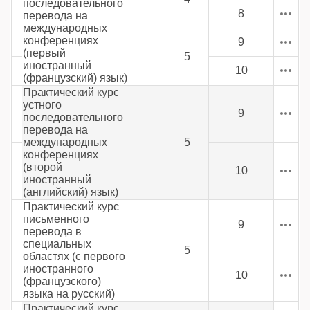
последовательного
8
перевода на
международных
конференциях
9
(первый
5
иностранный
10
(французский) язык)
Практический курс
устного
9
последовательного
перевода на
международных
5
конференциях
(второй
10
иностранный
(английский) язык)
Практический курс
письменного
9
перевода в
специальных
5
областях (с первого
иностранного
10
(французского)
языка на русский)
Практический курс