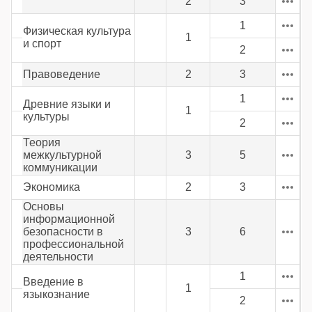
2
3
1
Физическая культура
1
и спорт
2
Правоведение
2
3
1
Древние языки и
1
культуры
2
Теория
межкультурной
3
5
коммуникации
Экономика
2
3
Основы
информационной
безопасности в
3
6
профессиональной
деятельности
1
Введение в
1
языкознание
2