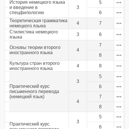
История немецкого языка
5
и введение в
3
спецфилологию
6
Теоретическая грамматика
4
7
немецкого языка
Стилистика немецкого
3
6
языка
7
Основы теории второго
4
иностранного языка
8
Культура стран второго
4
8
иностранного языка
5
3
Практический курс
6
письменного перевода
(немецкий язык)
7
4
8
5
3
Практический курс
6