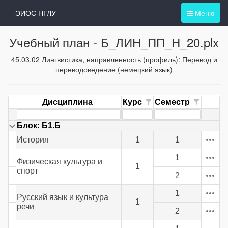
ЭИОС НГЛУ
Меню
Учебный план -
Б_ЛИН_ПП_Н_20.plx
45.03.02 Лингвистика, направленность (профиль): Перевод и
переводоведение (немецкий язык)
Дисциплина
Курс
Семестр
Блок: Б1.Б
История
1
1
1
Физическая культура и
1
спорт
2
1
Русский язык и культура
1
речи
2