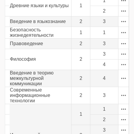
1
Древние языки и культуры
1
2
Введение в языкознание
2
3
Безопасность
1
1
жизнедеятельности
Правоведение
2
3
3
Философия
2
4
Введение в теорию
межкультурной
2
4
коммуникации
Современные
информационные
2
3
технологии
1
1
2
3