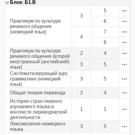
Блок: Б1.В
5
3
Практикум по культуре
6
речевого общения
(немецкий язык)
7
4
8
Практикум по культуре
2
4
речевого общения (второй
иностранный (английский)
3
5
язык)
Систематизирующий курс
грамматики (немецкий
3
5
язык)
Общая теория перевода
2
4
История стран первого
изучаемого языка в
1
1
контексте переводческой
деятельности
Лексикология немецкого
3
5
языка