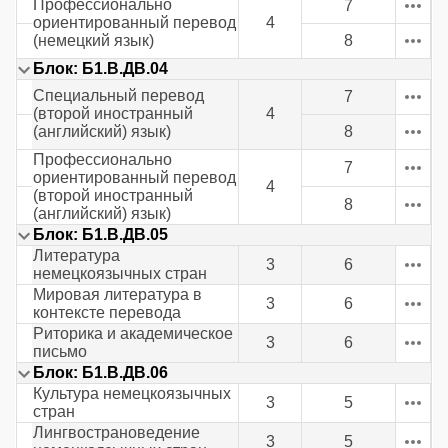
Профессионально
7
ориентированный перевод
4
(немецкий язык)
8
Блок: Б1.В.ДВ.04
Специальный перевод
7
(второй иностранный
4
(английский) язык)
8
Профессионально
7
ориентированный перевод
4
(второй иностранный
8
(английский) язык)
Блок: Б1.В.ДВ.05
Литература
3
6
немецкоязычных стран
Мировая литература в
3
6
контексте перевода
Риторика и академическое
3
6
письмо
Блок: Б1.В.ДВ.06
Культура немецкоязычных
3
5
стран
Лингвострановедение
3
5