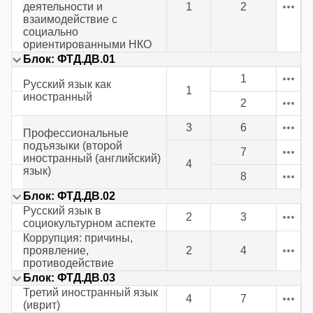
деятельности и
1
2
взаимодействие с
социально
ориентированными НКО
Блок: ФТД.ДВ.01
1
Русский язык как
1
иностранный
2
3
6
Профессиональные
подъязыки (второй
7
иностранный (английский)
4
язык)
8
Блок: ФТД.ДВ.02
Русский язык в
2
3
социокультурном аспекте
Коррупция: причины,
проявление,
2
4
противодействие
Блок: ФТД.ДВ.03
Третий иностранный язык
4
7
(иврит)