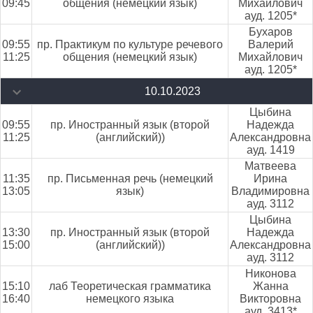
09:45
общения (немецкий язык)
Михайлович
ауд. 1205*
Бухаров
09:55
пр. Практикум по культуре речевого
Валерий
11:25
общения (немецкий язык)
Михайлович
ауд. 1205*
10.10.2023
Цыбина
09:55
пр. Иностранный язык (второй
Надежда
11:25
(английский))
Александровна
ауд. 1419
Матвеева
11:35
пр. Письменная речь (немецкий
Ирина
13:05
язык)
Владимировна
ауд. 3112
Цыбина
13:30
пр. Иностранный язык (второй
Надежда
15:00
(английский))
Александровна
ауд. 3112
Никонова
15:10
лаб Теоретическая грамматика
Жанна
16:40
немецкого языка
Викторовна
ауд. 3413*