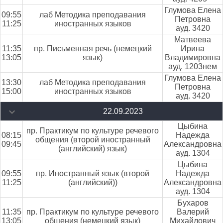
Глумова Елена
09:55
лаб Методика преподавания
Петровна
11:25
иностранных языков
ауд. 3420
Матвеева
11:35
пр. Письменная речь (немецкий
Ирина
13:05
язык)
Владимировна
ауд. 1203нем
Глумова Елена
13:30
лаб Методика преподавания
Петровна
15:00
иностранных языков
ауд. 3420
22.09.2023
Цыбина
пр. Практикум по культуре речевого
08:15
Надежда
общения (второй иностранный
09:45
Александровна
(английский) язык)
ауд. 1304
Цыбина
09:55
пр. Иностранный язык (второй
Надежда
11:25
(английский))
Александровна
ауд. 1304
Бухаров
11:35
пр. Практикум по культуре речевого
Валерий
13:05
общения (немецкий язык)
Михайлович