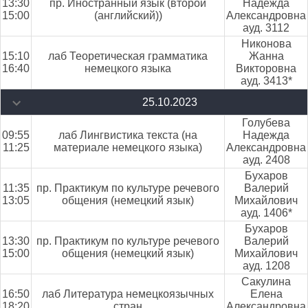
13:30
пр. Иностранный язык (второй
Надежда
15:00
(английский))
Александровна
ауд. 3112
Никонова
15:10
лаб Теоретическая грамматика
Жанна
16:40
немецкого языка
Викторовна
ауд. 3413*
25.10.2023
Голубева
09:55
лаб Лингвистика текста (на
Надежда
11:25
материале немецкого языка)
Александровна
ауд. 2408
Бухаров
11:35
пр. Практикум по культуре речевого
Валерий
13:05
общения (немецкий язык)
Михайлович
ауд. 1406*
Бухаров
13:30
пр. Практикум по культуре речевого
Валерий
15:00
общения (немецкий язык)
Михайлович
ауд. 1208
Сакулина
16:50
лаб Литература немецкоязычных
Елена
18:20
стран
Александровна