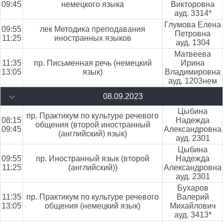
09:45
немецкого языка
Викторовна
ауд. 3314*
Глумова Елена
09:55
лек Методика преподавания
Петровна
11:25
иностранных языков
ауд. 1304
Матвеева
11:35
пр. Письменная речь (немецкий
Ирина
13:05
язык)
Владимировна
ауд. 1203нем
08.09.2023
Цыбина
пр. Практикум по культуре речевого
08:15
Надежда
общения (второй иностранный
09:45
Александровна
(английский) язык)
ауд. 2301
Цыбина
09:55
пр. Иностранный язык (второй
Надежда
11:25
(английский))
Александровна
ауд. 2301
Бухаров
11:35
пр. Практикум по культуре речевого
Валерий
13:05
общения (немецкий язык)
Михайлович
ауд. 3413*