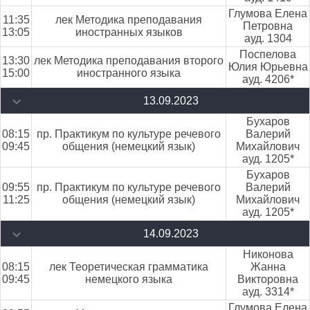
Глумова Елена
11:35
лек Методика преподавания
Петровна
13:05
иностранных языков
ауд. 1304
Поспелова
13:30
лек Методика преподавания второго
Юлия Юрьевна
15:00
иностранного языка
ауд. 4206*
13.09.2023
Бухаров
08:15
пр. Практикум по культуре речевого
Валерий
09:45
общения (немецкий язык)
Михайлович
ауд. 1205*
Бухаров
09:55
пр. Практикум по культуре речевого
Валерий
11:25
общения (немецкий язык)
Михайлович
ауд. 1205*
14.09.2023
Никонова
08:15
лек Теоретическая грамматика
Жанна
09:45
немецкого языка
Викторовна
ауд. 3314*
Глумова Елена