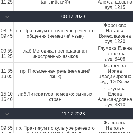
11:25
(английский))
Александровна
ауд. 1215
08.12.2023
Жаренова
08:15
пр. Практикум по культуре речевого
Наталья
09:45
общения (немецкий язык)
Вячеславовна
ауд. 1220
Глумова Елена
09:55
лаб Методика преподавания
Петровна
11:25
иностранных языков
ауд. 3408
Матвеева
11:35
пр. Письменная речь (немецкий
Ирина
13:05
язык)
Владимировна
ауд. 1203нем
Сакулина
15:10
лаб Литература немецкоязычных
Елена
16:40
стран
Александровна
ауд. 3310
11.12.2023
Жаренова
09:55
пр. Практикум по культуре речевого
Наталья