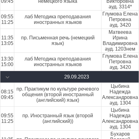
09:45
немецкого языка
Викторовна
ауд. 3314*
Глумова Елена
09:55
лаб Методика преподавания
Петровна
11:25
иностранных языков
ауд. 3420
Матвеева
11:35
пр. Письменная речь (немецкий
Ирина
13:05
язык)
Владимировна
ауд. 1203нем
Глумова Елена
13:30
лаб Методика преподавания
Петровна
15:00
иностранных языков
ауд. 3420
29.09.2023
Цыбина
пр. Практикум по культуре речевого
08:15
Надежда
общения (второй иностранный
09:45
Александровна
(английский) язык)
ауд. 1304
Цыбина
09:55
пр. Иностранный язык (второй
Надежда
11:25
(английский))
Александровна
ауд. 1304
Бухаров