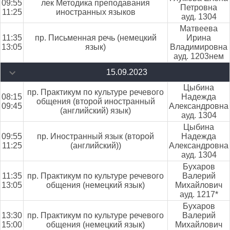
09:55
лек Методика преподавания
Петровна
11:25
иностранных языков
ауд. 1304
Матвеева
11:35
пр. Письменная речь (немецкий
Ирина
13:05
язык)
Владимировна
ауд. 1203нем
15.09.2023
Цыбина
пр. Практикум по культуре речевого
08:15
Надежда
общения (второй иностранный
09:45
Александровна
(английский) язык)
ауд. 1304
Цыбина
09:55
пр. Иностранный язык (второй
Надежда
11:25
(английский))
Александровна
ауд. 1304
Бухаров
11:35
пр. Практикум по культуре речевого
Валерий
13:05
общения (немецкий язык)
Михайлович
ауд. 1217*
Бухаров
13:30
пр. Практикум по культуре речевого
Валерий
15:00
общения (немецкий язык)
Михайлович