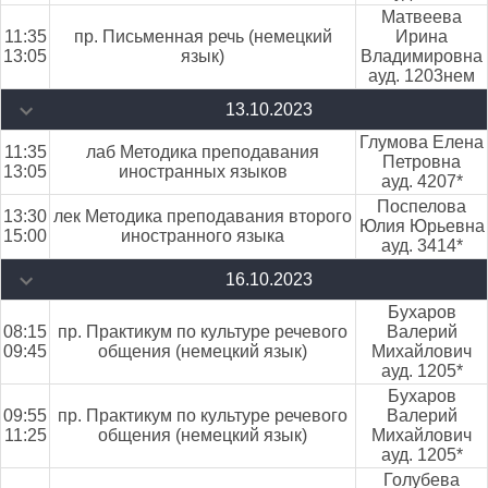
Матвеева
11:35
пр. Письменная речь (немецкий
Ирина
13:05
язык)
Владимировна
ауд. 1203нем
13.10.2023
Глумова Елена
11:35
лаб Методика преподавания
Петровна
13:05
иностранных языков
ауд. 4207*
Поспелова
13:30
лек Методика преподавания второго
Юлия Юрьевна
15:00
иностранного языка
ауд. 3414*
16.10.2023
Бухаров
08:15
пр. Практикум по культуре речевого
Валерий
09:45
общения (немецкий язык)
Михайлович
ауд. 1205*
Бухаров
09:55
пр. Практикум по культуре речевого
Валерий
11:25
общения (немецкий язык)
Михайлович
ауд. 1205*
Голубева