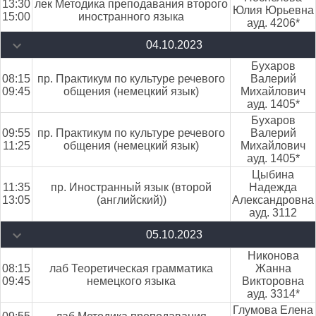
13:30
лек Методика преподавания второго
Юлия Юрьевна
15:00
иностранного языка
ауд. 4206*
04.10.2023
Бухаров
08:15
пр. Практикум по культуре речевого
Валерий
09:45
общения (немецкий язык)
Михайлович
ауд. 1405*
Бухаров
09:55
пр. Практикум по культуре речевого
Валерий
11:25
общения (немецкий язык)
Михайлович
ауд. 1405*
Цыбина
11:35
пр. Иностранный язык (второй
Надежда
13:05
(английский))
Александровна
ауд. 3112
05.10.2023
Никонова
08:15
лаб Теоретическая грамматика
Жанна
09:45
немецкого языка
Викторовна
ауд. 3314*
Глумова Елена