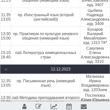
11:25
общения (немецкий язык)
Вячеславовна
ауд. 3407
Цыбина
11:35
пр. Иностранный язык (второй
Надежда
13:05
(английский))
Александровна
ауд. 3409
Бухаров
13:30
пр. Практикум по культуре речевого
Валерий
15:00
общения (немецкий язык)
Михайлович
ауд. 1313 ТК*
Сакулина
15:10
лаб Литература немецкоязычных
Елена
16:40
стран
Александровна
ауд. 3310
12.12.2023
Матвеева
11:35
пр. Письменная речь (немецкий
Ирина
13:05
язык)
Владимировна
ауд. 1203нем
Поспелова
13:30
лаб Методика преподавания второго
Юлия Юрьевна
15:00
иностранного языка
ауд. 1205*
Никонова