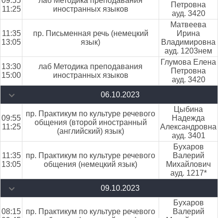
09:55
лаб Методика преподавания
Петровна
11:25
иностранных языков
ауд. 3420
Матвеева
11:35
пр. Письменная речь (немецкий
Ирина
13:05
язык)
Владимировна
ауд. 1203нем
Глумова Елена
13:30
лаб Методика преподавания
Петровна
15:00
иностранных языков
ауд. 3420
06.10.2023
Цыбина
пр. Практикум по культуре речевого
09:55
Надежда
общения (второй иностранный
11:25
Александровна
(английский) язык)
ауд. 3401
Бухаров
11:35
пр. Практикум по культуре речевого
Валерий
13:05
общения (немецкий язык)
Михайлович
ауд. 1217*
09.10.2023
Бухаров
08:15
пр. Практикум по культуре речевого
Валерий