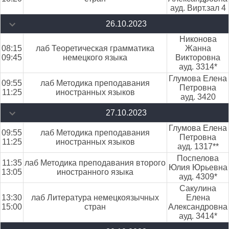
ауд. Вирт.зал 4
26.10.2023
Никонова
08:15
лаб Теоретическая грамматика
Жанна
09:45
немецкого языка
Викторовна
ауд. 3314*
Глумова Елена
09:55
лаб Методика преподавания
Петровна
11:25
иностранных языков
ауд. 3420
27.10.2023
Глумова Елена
09:55
лаб Методика преподавания
Петровна
11:25
иностранных языков
ауд. 1317**
Поспелова
11:35
лаб Методика преподавания второго
Юлия Юрьевна
13:05
иностранного языка
ауд. 4309*
Сакулина
13:30
лаб Литература немецкоязычных
Елена
15:00
стран
Александровна
ауд. 3414*