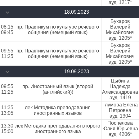
ауд. 1217*
18.09.2023
Бухаров
08:15
пр. Практикум по культуре речевого
Валерий
09:45
общения (немецкий язык)
Михайлович
ауд. 1205*
Бухаров
09:55
пр. Практикум по культуре речевого
Валерий
11:25
общения (немецкий язык)
Михайлович
ауд. 1205*
19.09.2023
Цыбина
09:55
пр. Иностранный язык (второй
Надежда
11:25
(английский))
Александровна
ауд. 1419
Глумова Елена
11:35
лек Методика преподавания
Петровна
13:05
иностранных языков
ауд. 1304
Поспелова
13:30
лек Методика преподавания второго
Юлия Юрьевна
15:00
иностранного языка
ауд. 4206*