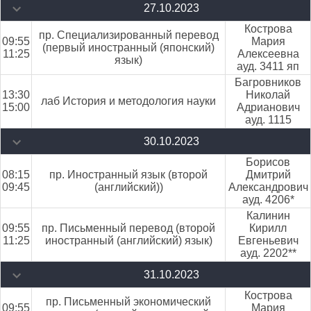
27.10.2023
Кострова
пр. Специализированный перевод
09:55
Мария
(первый иностранный (японский)
11:25
Алексеевна
язык)
ауд. 3411 яп
Багровников
13:30
Николай
лаб История и методология науки
15:00
Адрианович
ауд. 1115
30.10.2023
Борисов
08:15
пр. Иностранный язык (второй
Дмитрий
09:45
(английский))
Александрович
ауд. 4206*
Калинин
09:55
пр. Письменный перевод (второй
Кирилл
11:25
иностранный (английский) язык)
Евгеньевич
ауд. 2202**
31.10.2023
Кострова
пр. Письменный экономический
09:55
Мария