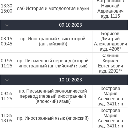
Багровников
13:30
Николай
лаб История и методология науки
15:00
Адрианович
ауд. 1115
09.10.2023
Борисов
08:15
пр. Иностранный язык (второй
Дмитрий
09:45
(английский))
Александрович
ауд. 4206*
Калинин
09:55
пр. Письменный перевод (второй
Кирилл
11:25
иностранный (английский) язык)
Евгеньевич
ауд. 2202**
10.10.2023
Кострова
пр. Письменный экономический
09:55
Мария
перевод (первый иностранный
11:25
Алексеевна
(японский) язык)
ауд. 3411 яп
Кострова
11:35
Мария
пр. Иностранный язык (японский)
13:05
Алексеевна
ауд. 3411 яп