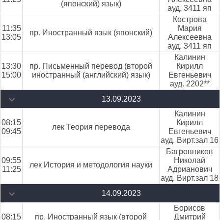
(японский) язык)
ауд. 3411 яп
Кострова
11:35
Мария
пр. Иностранный язык (японский)
13:05
Алексеевна
ауд. 3411 яп
Калинин
13:30
пр. Письменный перевод (второй
Кирилл
15:00
иностранный (английский) язык)
Евгеньевич
ауд. 2202**
13.09.2023
Калинин
08:15
Кирилл
лек Теория перевода
09:45
Евгеньевич
ауд. Вирт.зал 16
Багровников
09:55
Николай
лек История и методология науки
11:25
Адрианович
ауд. Вирт.зал 18
14.09.2023
Борисов
08:15
пр. Иностранный язык (второй
Дмитрий