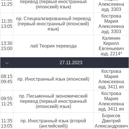
перевод (первый иностранный
11:25
Алексеевна
(японский) язык)
ауд. 3303
Кострова
пр. Специализированный перевод
11:35
Мария
(первый иностранный (японский)
13:05
Алексеевна
язык)
ауд. 3303
Калинин
13:30
Кирилл
лаб Теория перевода
15:00
Евгеньевич
ауд. 2214*
27.11.2023
Кострова
08:15
Мария
пр. Иностранный язык (японский)
09:45
Алексеевна
ауд. 3411 яп
Кострова
пр. Письменный экономический
09:55
Мария
перевод (первый иностранный
11:25
Алексеевна
(японский) язык)
ауд. 3411 яп
Борисов
11:35
пр. Иностранный язык (второй
Дмитрий
13:05
(английский))
Александрович