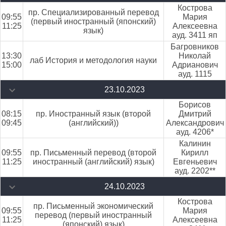
Кострова
пр. Специализированный перевод
09:55
Мария
(первый иностранный (японский)
11:25
Алексеевна
язык)
ауд. 3411 яп
Багровников
13:30
Николай
лаб История и методология науки
15:00
Адрианович
ауд. 1115
23.10.2023
Борисов
08:15
пр. Иностранный язык (второй
Дмитрий
09:45
(английский))
Александрович
ауд. 4206*
Калинин
09:55
пр. Письменный перевод (второй
Кирилл
11:25
иностранный (английский) язык)
Евгеньевич
ауд. 2202**
24.10.2023
Кострова
пр. Письменный экономический
09:55
Мария
перевод (первый иностранный
11:25
Алексеевна
(японский) язык)