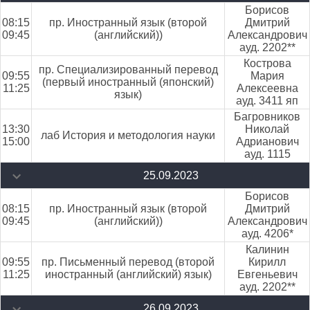
Борисов
08:15
пр. Иностранный язык (второй
Дмитрий
09:45
(английский))
Александрович
ауд. 2202**
Кострова
пр. Специализированный перевод
09:55
Мария
(первый иностранный (японский)
11:25
Алексеевна
язык)
ауд. 3411 яп
Багровников
13:30
Николай
лаб История и методология науки
15:00
Адрианович
ауд. 1115
25.09.2023
Борисов
08:15
пр. Иностранный язык (второй
Дмитрий
09:45
(английский))
Александрович
ауд. 4206*
Калинин
09:55
пр. Письменный перевод (второй
Кирилл
11:25
иностранный (английский) язык)
Евгеньевич
ауд. 2202**
26.09.2023