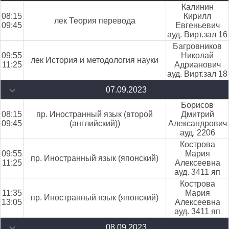
Калинин
08:15
Кирилл
лек Теория перевода
09:45
Евгеньевич
ауд. Вирт.зал 16
Багровников
09:55
Николай
лек История и методология науки
11:25
Адрианович
ауд. Вирт.зал 18
07.09.2023
Борисов
08:15
пр. Иностранный язык (второй
Дмитрий
09:45
(английский))
Александрович
ауд. 2206
Кострова
09:55
Мария
пр. Иностранный язык (японский)
11:25
Алексеевна
ауд. 3411 яп
Кострова
11:35
Мария
пр. Иностранный язык (японский)
13:05
Алексеевна
ауд. 3411 яп
08.09.2023