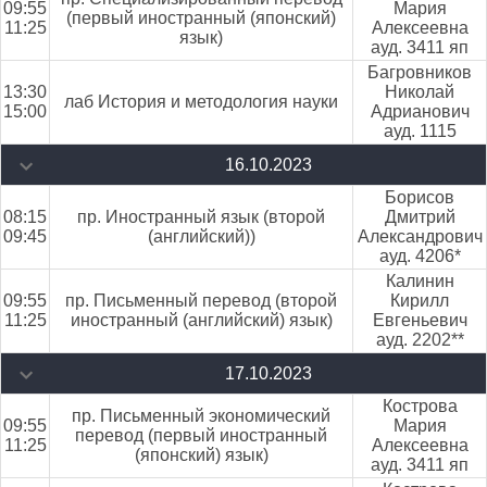
09:55
Мария
(первый иностранный (японский)
11:25
Алексеевна
язык)
ауд. 3411 яп
Багровников
13:30
Николай
лаб История и методология науки
15:00
Адрианович
ауд. 1115
16.10.2023
Борисов
08:15
пр. Иностранный язык (второй
Дмитрий
09:45
(английский))
Александрович
ауд. 4206*
Калинин
09:55
пр. Письменный перевод (второй
Кирилл
11:25
иностранный (английский) язык)
Евгеньевич
ауд. 2202**
17.10.2023
Кострова
пр. Письменный экономический
09:55
Мария
перевод (первый иностранный
11:25
Алексеевна
(японский) язык)
ауд. 3411 яп