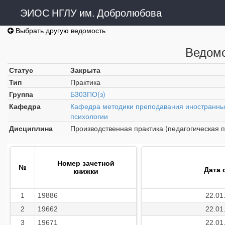
ЭИОС НГЛУ им. Добролюбова
Выбрать другую ведомость
Ведомо
Статус
Закрыта
Тип
Практика
Группа
Б303ПО(з)
Кафедра
Кафедра методики преподавания иностранных
психологии
Дисциплина
Производственная практика (педагогическая п
Номер зачетной
№
Дата 
книжки
1
19886
22.01
2
19662
22.01
3
19671
22.01