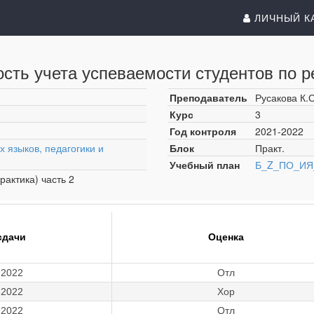
ЛИЧНЫЙ К
сть учета успеваемости студентов по р
Преподаватель
Русакова К.С
Курс
3
Год контроля
2021-2022
 языков, педагогики и
Блок
Практ.
Учебный план
Б_Z_ПО_ИЯ_
рактика) часть 2
сдачи
Оценка
.2022
Отл
.2022
Хор
.2022
Отл