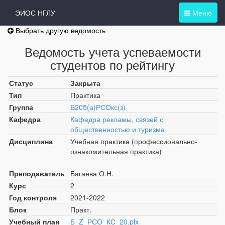
ЭИОС НГЛУ
Меню
Выбрать другую ведомость
Ведомость учета успеваемости
студентов по рейтингу
Статус
Закрыта
Тип
Практика
Группа
Б205(а)РСОкс(з)
Кафедра
Кафедра рекламы, связей с
общественностью и туризма
Дисциплина
Учебная практика (профессионально-
ознакомительная практика)
Преподаватель
Багаева О.Н.
Курс
2
Год контроля
2021-2022
Блок
Практ.
Учебный план
Б_Z_РСО_КС_20.plx