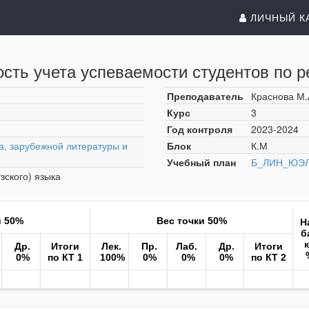
ЛИЧНЫЙ К
сть учета успеваемости студентов по р
Преподаватель
Краснова М.
Курс
3
Год контроля
2023-2024
а, зарубежной литературы и
Блок
К.М
Учебный план
Б_ЛИН_ЮЭЛ
зского) языка
и 50%
Вес точки 50%
Н
б
Др.
Итоги
Лек.
Пр.
Лаб.
Др.
Итоги
0%
по КТ 1
100%
0%
0%
0%
по КТ 2