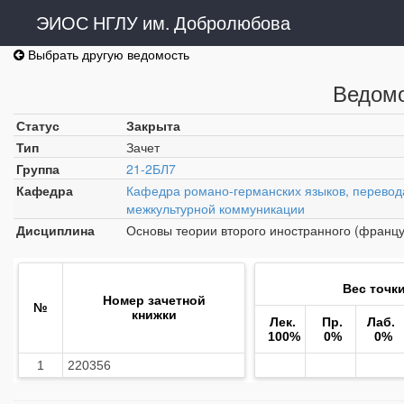
ЭИОС НГЛУ им. Добролюбова
Выбрать другую ведомость
Ведомо
Статус
Закрыта
Тип
Зачет
Группа
21-2БЛ7
Кафедра
Кафедра романо-германских языков, перевод
межкультурной коммуникации
Дисциплина
Основы теории второго иностранного (францу
Вес точк
Номер зачетной
№
книжки
Лек.
Пр.
Лаб.
100%
0%
0%
1
220356