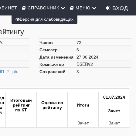
ВХОД
АБИНЕТ
СПРАВОЧНИК
МЕНЮ
Версия для слабовидящих
ейтингу
А.
Часов
72
Семестр
6
Дата изменения
27.06.2024
Компьютер
DSERV2
П_21.plx
Сохранений
3
01.07.2024
ад
Итоговый
ав
Оценка по
рейтинг
Итоги
ка
рейтингу
по КТ
Зачет
%
Зачет
Зачет