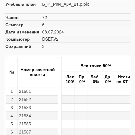
Учебный план
Б_Ф_РКИ_АрА_21.p.plx
Часов
72
Семестр
6
Дата изменения
08.07.2024
Компьютер
DSERV2
Сохранений
3
Вес точки 50%
Номер зачетной
№
книжки
Лек.
Пр.
Лаб.
Др.
Итоги
100%
0%
0%
0%
по КТ 1
1
21581
2
21582
3
21583
4
21584
5
21585
6
21587