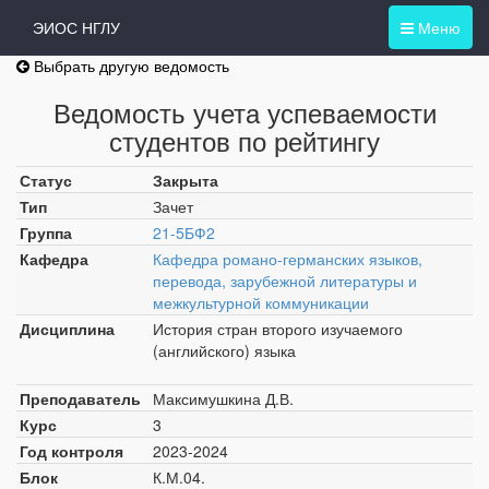
ЭИОС НГЛУ
Меню
Выбрать другую ведомость
Ведомость учета успеваемости
студентов по рейтингу
Статус
Закрыта
Тип
Зачет
Группа
21-5БФ2
Кафедра
Кафедра романо-германских языков,
перевода, зарубежной литературы и
межкультурной коммуникации
Дисциплина
История стран второго изучаемого
(английского) языка
Преподаватель
Максимушкина Д.В.
Курс
3
Год контроля
2023-2024
Блок
К.М.04.