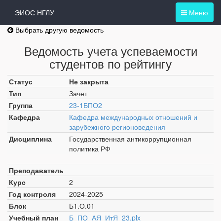
ЭИОС НГЛУ
Меню
Выбрать другую ведомость
Ведомость учета успеваемости
студентов по рейтингу
Статус
Не закрыта
Тип
Зачет
Группа
23-1БПО2
Кафедра
Кафедра международных отношений и
зарубежного регионоведения
Дисциплина
Государственная антикоррупционная
политика РФ
Преподаватель
Курс
2
Год контроля
2024-2025
Блок
Б1.О.01
Учебный план
Б_ПО_АЯ_ИтЯ_23.plx