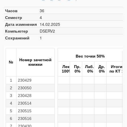
Часов
36
Семестр
4
Дата изменения
14.02.2025
Компьютер
DSERV2
Сохранений
1
Вес точки 50%
Номер зачетной
№
книжки
Лек.
Пр.
Лаб.
Др.
Итоги
100%
0%
0%
0%
по КТ 1
1
230429
2
230050
3
230428
4
230514
5
230515
6
230516
7
230430