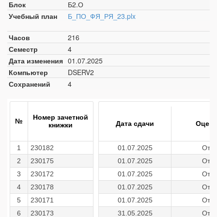
Блок
Б2.О
Учебный план
Б_ПО_ФЯ_РЯ_23.plx
Часов
216
Семестр
4
Дата изменения
01.07.2025
Компьютер
DSERV2
Сохранений
4
Номер зачетной
№
Дата сдачи
Оценк
книжки
1
230182
01.07.2025
Отл
2
230175
01.07.2025
Отл
3
230172
01.07.2025
Отл
4
230178
01.07.2025
Отл
5
230171
01.07.2025
Отл
6
230173
31.05.2025
Отл