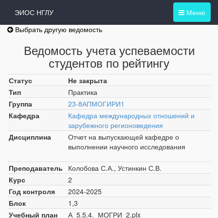
ЭИОС НГЛУ
Меню
Выбрать другую ведомость
Ведомость учета успеваемости
студентов по рейтингу
Статус
Не закрыта
Тип
Практика
Группа
23-8АПМОГИРИ1
Кафедра
Кафедра международных отношений и
зарубежного регионоведения
Дисциплина
Отчет на выпускающей кафедре о
выполнении научного исследования
Преподаватель
Колобова С.А., Устинкин С.В.
Курс
2
Год контроля
2024-2025
Блок
1,3
Учебный план
А_5.5.4._МОГРИ_2.plx