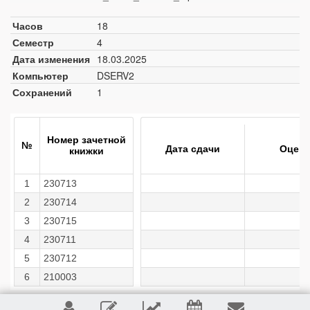
Часов
18
Семестр
4
Дата изменения
18.03.2025
Компьютер
DSERV2
Сохранений
1
Номер зачетной
№
Дата сдачи
Оценк
книжки
1
230713
2
230714
3
230715
4
230711
5
230712
6
210003