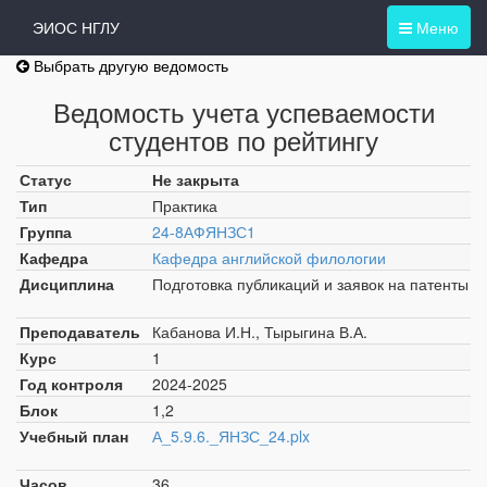
ЭИОС НГЛУ
Меню
Выбрать другую ведомость
Ведомость учета успеваемости
студентов по рейтингу
Статус
Не закрыта
Тип
Практика
Группа
24-8АФЯНЗС1
Кафедра
Кафедра английской филологии
Дисциплина
Подготовка публикаций и заявок на патенты
Преподаватель
Кабанова И.Н., Тырыгина В.А.
Курс
1
Год контроля
2024-2025
Блок
1,2
Учебный план
А_5.9.6._ЯНЗС_24.plx
Часов
36