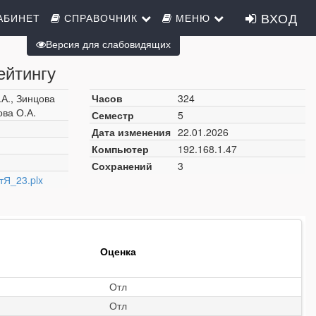
ВХОД
АБИНЕТ
СПРАВОЧНИК
МЕНЮ
Версия для слабовидящих
ейтингу
.А., Зинцова
Часов
324
ва О.А.
Семестр
5
Дата изменения
22.01.2026
Компьютер
192.168.1.47
Сохранений
3
Я_23.plx
Оценка
Отл
Отл