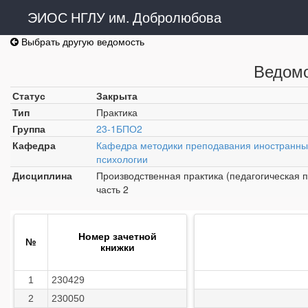
ЭИОС НГЛУ им. Добролюбова
Выбрать другую ведомость
Ведомо
Статус
Закрыта
Тип
Практика
Группа
23-1БПО2
Кафедра
Кафедра методики преподавания иностранных
психологии
Дисциплина
Производственная практика (педагогическая п
часть 2
Номер зачетной
№
книжки
1
230429
2
230050