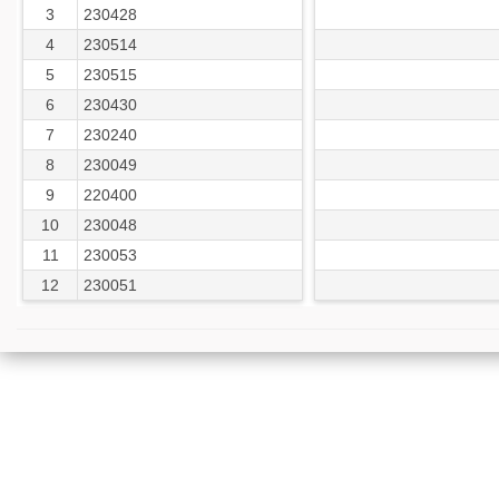
3
230428
4
230514
5
230515
6
230430
7
230240
8
230049
9
220400
10
230048
11
230053
12
230051