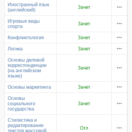
Иностранный язык
Зачет
(английский)
Игровые виды
Зачет
спорта
Конфликтология
Зачет
Логика
Зачет
Основы деловой
корреспонденции
Зачет
(на английском
языке)
Основы маркетинга
Зачет
Основы
социального
Зачет
государства
Стилистика и
редактирование
Отл
текстов массовой