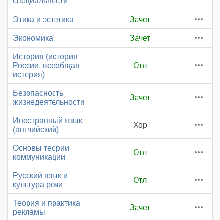
специальности
Этика и эстетика
Зачет
Экономика
Зачет
История (история
России, всеобщая
Отл
история)
Безопасность
Зачет
жизнедеятельности
Иностранный язык
Хор
(английский)
Основы теории
Отл
коммуникации
Русский язык и
Отл
культура речи
Теория и практика
Зачет
рекламы